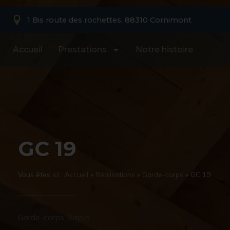
1 Bis route des rochettes, 88310 Cornimont
Accueil
Prestations
Notre histoire
GC 19
Vous êtes ici :
Accueil
»
Réalisations
»
Garde-corps
»
GC 19
Garde-corps
,
Sapin