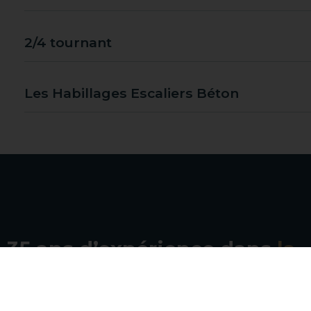
2/4 tournant
Les Habillages Escaliers Béton
35 ans d’expérience dans
la
réalisation d’escaliers dans l
Vosges