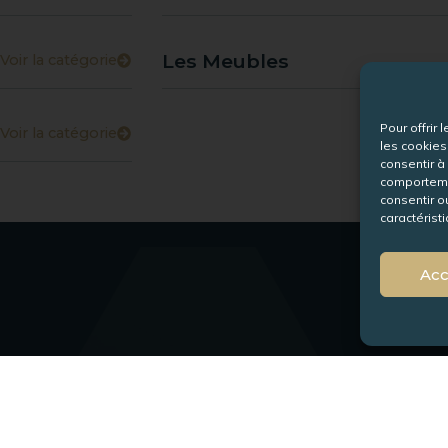
Les Meubles
Voir la catégorie
Pour offrir
Voir la catégorie
les cookies
consentir à
comportemen
consentir o
caractéristi
Acc
es
Appelez-nous
+33 (0)3 29 24 21 98