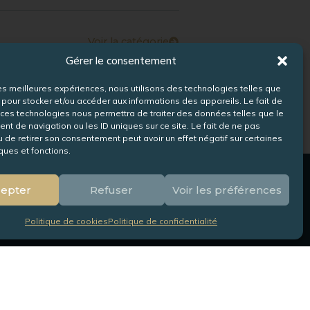
Voir la catégorie
Gérer le consentement
 les meilleures expériences, nous utilisons des technologies telles que
 pour stocker et/ou accéder aux informations des appareils. Le fait de
 ces technologies nous permettra de traiter des données telles que le
t de navigation ou les ID uniques sur ce site. Le fait de ne pas
u de retirer son consentement peut avoir un effet négatif sur certaines
ques et fonctions.
epter
Refuser
Voir les préférences
Nous contacter
Politique de cookies
Politique de confidentialité