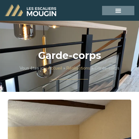
Garde-corps
Vous êtes ici :
Accueil
»
Réalisations
»
Garde-corps