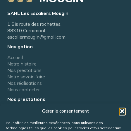
SARL Les Escaliers Mougin
1 Bis route des rochettes,
88310 Cornimont
escaliermougin@gmail.com
Navigation
Accueil
Notre histoire
Nos prestations
Notre savoir-faire
Nos réalisations
Nous contacter
Nos prestations
Fabricant d’escaliers
Gérer le consentement
Rénovation d’escaliers
Fabricant de passerelles
Pour offrir les meilleures expériences, nous utilisons des
technologies telles que les cookies pour stocker et/ou accéder aux
Fabricant de mezzanines