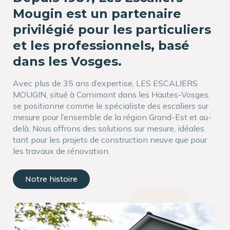
Gérer le consentement
Mougin est un partenaire
Pour offrir les meilleures expériences, nous utilisons des
privilégié pour les particuliers
technologies telles que les cookies pour stocker et/ou accéder aux
informations des appareils. Le fait de consentir à ces technologies
et les professionnels, basé
nous permettra de traiter des données telles que le comportement
dans les Vosges.
de navigation ou les ID uniques sur ce site. Le fait de ne pas
consentir ou de retirer son consentement peut avoir un effet négatif
sur certaines caractéristiques et fonctions.
Avec plus de 35 ans d’expertise, LES ESCALIERS
MOUGIN, situé à Cornimont dans les Hautes-Vosges,
se positionne comme le spécialiste des escaliers sur
Accepter
mesure pour l’ensemble de la région Grand-Est et au-
delà. Nous offrons des solutions sur mesure, idéales
Refuser
tant pour les projets de construction neuve que pour
les travaux de rénovation.
Voir les préférences
Nous contacter
Politique de cookies
Politique de confidentialité
Notre histoire