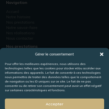
Navigation
Accueil
Notre histoire
Nos prestations
Notre savoir-faire
Nos réalisations
Nous contacter
Nos prestations
Gérer le consentement
Fabricant d’escaliers
Rénovation d’escaliers
Pour offrir les meilleures expériences, nous utilisons des
Fabricant de passerelles
technologies telles que les cookies pour stocker et/ou accéder aux
Fabricant de mezzanines
informations des appareils. Le fait de consentir à ces technologies
Conception de meubles
nous permettra de traiter des données telles que le comportement
de navigation ou les ID uniques sur ce site. Le fait de ne pas
consentir ou de retirer son consentement peut avoir un effet négatif
Rejoignez-nous !
sur certaines caractéristiques et fonctions.
Accepter