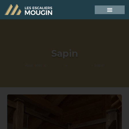
Sapin
Vous êtes ici :
Accueil
»
Réalisations
»
Sapin