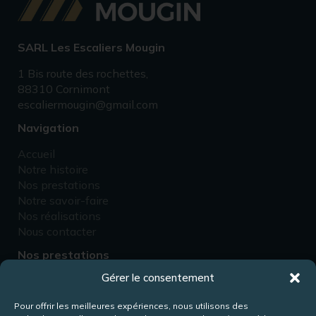
SARL Les Escaliers Mougin
1 Bis route des rochettes,
88310 Cornimont
escaliermougin@gmail.com
Navigation
Accueil
Notre histoire
Nos prestations
Notre savoir-faire
Nos réalisations
Nous contacter
Nos prestations
Gérer le consentement
Fabricant d’escaliers
Rénovation d’escaliers
Pour offrir les meilleures expériences, nous utilisons des
Fabricant de passerelles