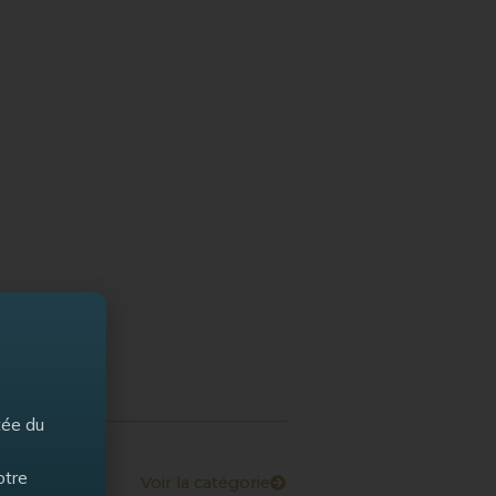
tée du
otre
Voir la catégorie