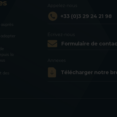
es
Appelez-nous
+33 (0)3 29 24 21 98
 auprès
Écrivez-nous
s adapter
Formulaire de contac
 de
puis la
ous
Annexes
Télécharger notre b
t des