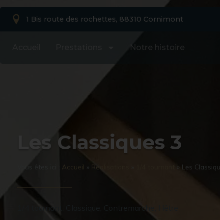
1 Bis route des rochettes, 88310 Cornimont
Accueil
Prestations
Notre histoire
Les Classiques 3
Vous êtes ici :
Accueil
»
Réalisations
»
1/4 tournant
»
Les Classiq
1/4 tournant
,
Classique
,
Contremarche
,
Hêtre