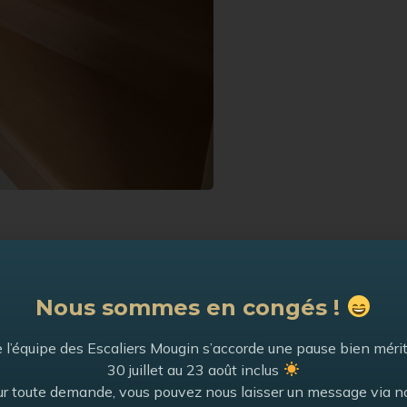
Nous sommes en congés !
 l’équipe des Escaliers Mougin s’accorde une pause bien méri
30 juillet au 23 août inclus
r toute demande, vous pouvez nous laisser un message via n
Les Chalets
Voir la catégorie