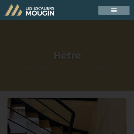
Hêtre
Vous êtes ici :
Accueil
»
Réalisations
»
Hêtre