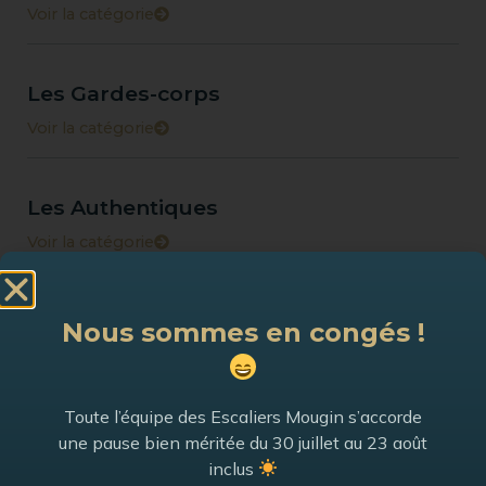
Voir la catégorie
Les Gardes-corps
Voir la catégorie
Les Authentiques
Voir la catégorie
Les Créations Originales
Nous sommes en congés !
Voir la catégorie
Toute l’équipe des Escaliers Mougin s’accorde
Les Métals
une pause bien méritée du 30 juillet au 23 août
inclus
Voir la catégorie