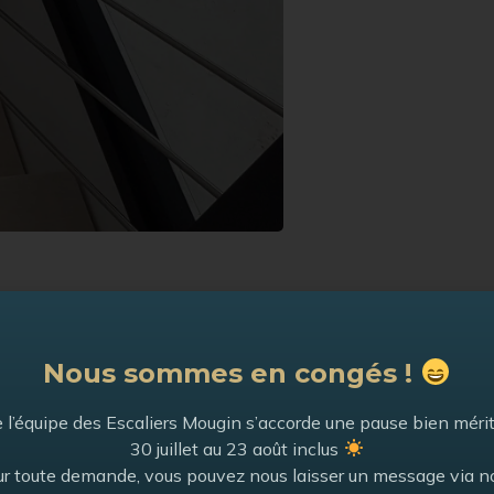
Nous sommes en congés !
 l’équipe des Escaliers Mougin s’accorde une pause bien méri
30 juillet au 23 août inclus
r toute demande, vous pouvez nous laisser un message via n
Les Chalets
Voir la catégorie