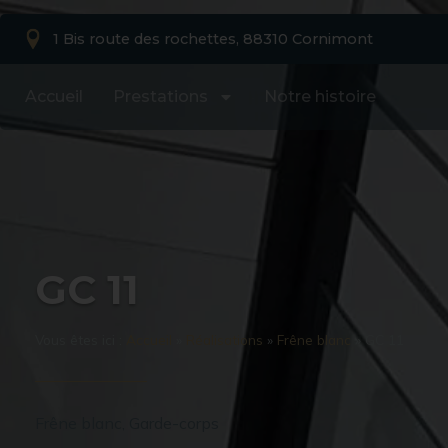
1 Bis route des rochettes, 88310 Cornimont
Accueil
Prestations
Notre histoire
GC 11
Vous êtes ici :
Accueil
»
Réalisations
»
Frêne blanc
»
GC 11
Frêne blanc
,
Garde-corps