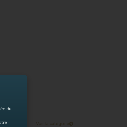
tée du
otre
Voir la catégorie