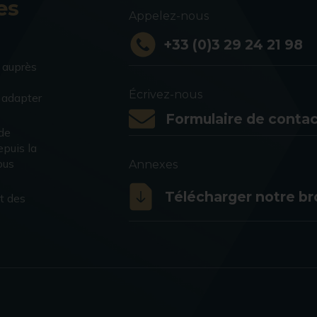
es
Appelez-nous
+33 (0)3 29 24 21 98
 auprès
Écrivez-nous
s adapter
Formulaire de contac
 de
puis la
ous
Annexes
Télécharger notre b
t des