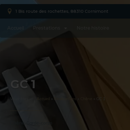
1 Bis route des rochettes, 88310 Cornimont
Accueil
Prestations
Notre histoire
GC 1
Vous êtes ici :
Accueil
»
Réalisations
»
Chêne
»
GC 1
Chêne
,
Garde-corps