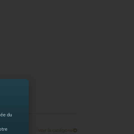
tée du
otre
Voir la catégorie