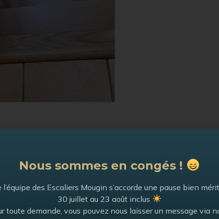
Nous sommes en congés !
 l’équipe des Escaliers Mougin s’accorde une pause bien méri
30 juillet au 23 août inclus
r toute demande, vous pouvez nous laisser un message via n
Les Chalets
Voir la catégorie