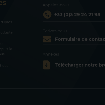
es
Appelez-nous
+33 (0)3 29 24 21 98
 auprès
Écrivez-nous
s adapter
Formulaire de contac
 de
puis la
ous
Annexes
Télécharger notre b
t des