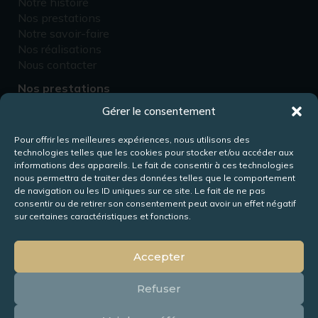
Notre histoire
Nos prestations
Notre savoir-faire
Nos réalisations
Nous contacter
Nos prestations
Gérer le consentement
Fabricant d’escaliers
Rénovation d’escaliers
Pour offrir les meilleures expériences, nous utilisons des
Fabricant de passerelles
technologies telles que les cookies pour stocker et/ou accéder aux
Fabricant de mezzanines
informations des appareils. Le fait de consentir à ces technologies
Conception de meubles
nous permettra de traiter des données telles que le comportement
de navigation ou les ID uniques sur ce site. Le fait de ne pas
consentir ou de retirer son consentement peut avoir un effet négatif
Rejoignez-nous !
sur certaines caractéristiques et fonctions.
Accepter
Mentions légales
–
Politique de confidentialité
–
Gestion des
Refuser
cookies
Tout droit réservés © 2024 – Les Escaliers Mougin