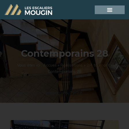
Contemporains 28
Vous êtes ici :
Accueil
»
Réalisations
»
2/4 tournant
»
Contemporains 28
2/4 tournant
,
Contemporains
,
Hêtre