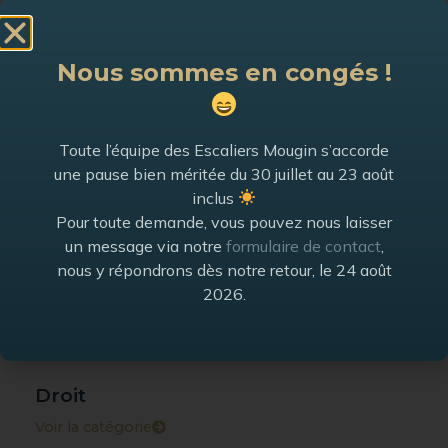
Voir la catégorie
Nous sommes en congés !
Frêne blanc
Voir la catégorie
Toute l’équipe des Escaliers Mougin s’accorde
une pause bien méritée du 30 juillet au 23 août
Frêne olivier
inclus
Voir la catégorie
Pour toute demande, vous pouvez nous laisser
un message via notre
formulaire de contact
,
nous y répondrons dès notre retour, le 24 août
Sapin
2026.
Voir la catégorie
Droit
Voir la catégorie