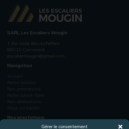
SARL Les Escaliers Mougin
1 Bis route des rochettes,
88310 Cornimont
escaliermougin@gmail.com
Navigation
Accueil
Notre histoire
Nos prestations
Notre savoir-faire
Nos réalisations
Nous contacter
Nos prestations
Gérer le consentement
Fabricant d’escaliers