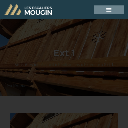
Ext 1
Vous êtes ici :
Accueil
»
Réalisations
»
Extérieur
»
Ext 1
Extérieur