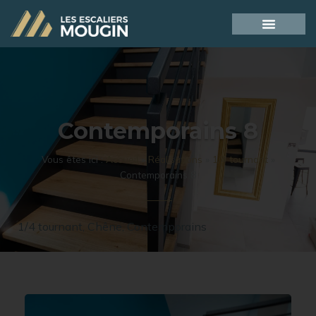
Contemporains 8
Vous êtes ici :
Accueil
»
Réalisations
»
1/4 tournant
»
Contemporains 8
1/4 tournant
,
Chêne
,
Contemporains