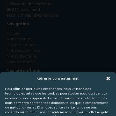
1 Bis route des rochettes,
88310 Cornimont
escaliermougin@gmail.com
Navigation
Accueil
Notre histoire
Nos prestations
Notre savoir-faire
Nos réalisations
Nous contacter
Nos prestations
Gérer le consentement
Fabricant d’escaliers
Rénovation d’escaliers
Pour offrir les meilleures expériences, nous utilisons des
Fabricant de passerelles
technologies telles que les cookies pour stocker et/ou accéder aux
Fabricant de mezzanines
informations des appareils. Le fait de consentir à ces technologies
Conception de meubles
nous permettra de traiter des données telles que le comportement
de navigation ou les ID uniques sur ce site. Le fait de ne pas
consentir ou de retirer son consentement peut avoir un effet négatif
Rejoignez-nous !