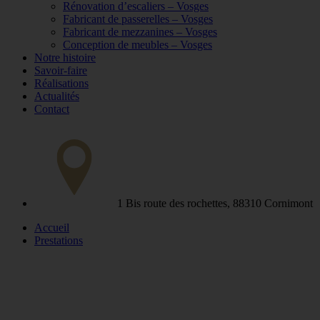
Rénovation d’escaliers – Vosges
Fabricant de passerelles – Vosges
Fabricant de mezzanines – Vosges
Conception de meubles – Vosges
Notre histoire
Savoir-faire
Réalisations
Actualités
Contact
1 Bis route des rochettes, 88310 Cornimont
Accueil
Prestations