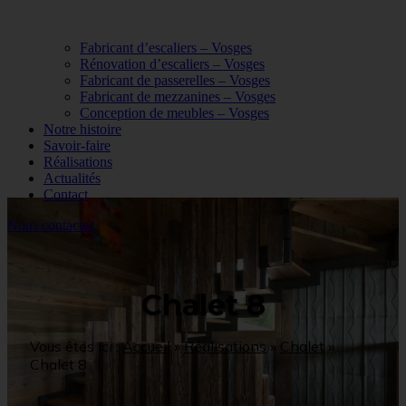
Fabricant d’escaliers – Vosges
Rénovation d’escaliers – Vosges
Fabricant de passerelles – Vosges
Fabricant de mezzanines – Vosges
Conception de meubles – Vosges
Notre histoire
Savoir-faire
Réalisations
Actualités
Contact
Nous contacter
Chalet 8
Vous êtes ici :
Accueil
»
Réalisations
»
Chalet
»
Chalet 8