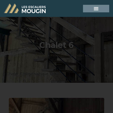
Chalet 6
Vous êtes ici :
Accueil
»
Réalisations
»
Chalet
»
Chalet 6
Chalet
,
Chêne rustique
,
Droit