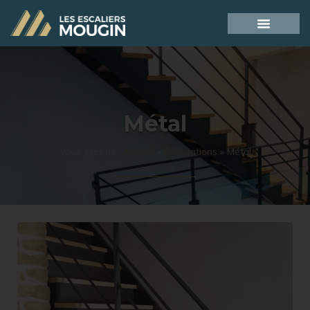
Métal
Vous êtes ici :
Accueil
»
Réalisations
»
Métal