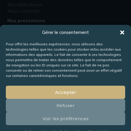
Nos réalisations
Nous contacter
Nos prestations
Fabricant d’escaliers
Gérer le consentement
Rénovation d’escaliers
Fabricant de passerelles
Pour offrir les meilleures expériences, nous utilisons des
technologies telles que les cookies pour stocker et/ou accéder aux
Fabricant de mezzanines
informations des appareils. Le fait de consentir à ces technologies
Conception de meubles
nous permettra de traiter des données telles que le comportement
de navigation ou les ID uniques sur ce site. Le fait de ne pas
consentir ou de retirer son consentement peut avoir un effet négatif
Rejoignez-nous !
sur certaines caractéristiques et fonctions.
Accepter
Mentions légales
–
Politique de confidentialité
–
Gestion des
Refuser
cookies
Tout droit réservés © 2024 – Les Escaliers Mougin
Voir les préférences
Nous contacter